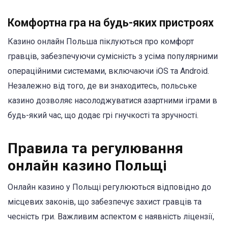
Комфортна гра на будь-яких пристроях
Казино онлайн Польша піклуються про комфорт
гравців, забезпечуючи сумісність з усіма популярними
операційними системами, включаючи iOS та Android.
Незалежно від того, де ви знаходитесь, польське
казино дозволяє насолоджуватися азартними іграми в
будь-який час, що додає грі гнучкості та зручності.
Правила та регулювання
онлайн казино Польщі
Онлайн казино у Польщі регулюються відповідно до
місцевих законів, що забезпечує захист гравців та
чесність гри. Важливим аспектом є наявність ліцензії,