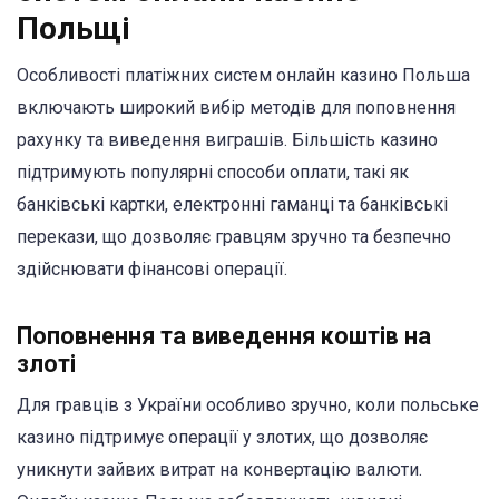
Польщі
Особливості платіжних систем онлайн казино Польша
включають широкий вибір методів для поповнення
рахунку та виведення виграшів. Більшість казино
підтримують популярні способи оплати, такі як
банківські картки, електронні гаманці та банківські
перекази, що дозволяє гравцям зручно та безпечно
здійснювати фінансові операції.
Поповнення та виведення коштів на
злоті
Для гравців з України особливо зручно, коли польське
казино підтримує операції у злотих, що дозволяє
уникнути зайвих витрат на конвертацію валюти.