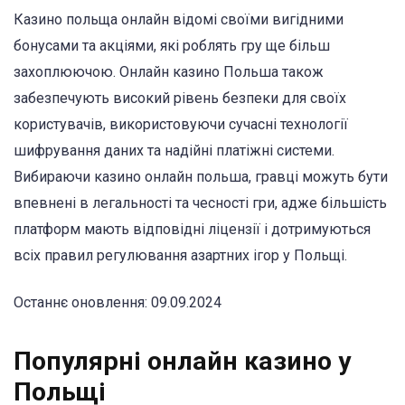
Казино польща онлайн відомі своїми вигідними
бонусами та акціями, які роблять гру ще більш
захоплюючою. Онлайн казино Польша також
забезпечують високий рівень безпеки для своїх
користувачів, використовуючи сучасні технології
шифрування даних та надійні платіжні системи.
Вибираючи казино онлайн польша, гравці можуть бути
впевнені в легальності та чесності гри, адже більшість
платформ мають відповідні ліцензії і дотримуються
всіх правил регулювання азартних ігор у Польщі.
Останнє оновлення: 09.09.2024
Популярні онлайн казино у
Польщі