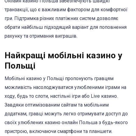
Онлайн казино Польша забезпечують швидкі
транзакції, що є важливим фактором для комфортної
гри. Підтримка різних платіжних систем дозволяє
обрати найбільш підходящий варіант для поповнення
рахунку та отримання виграшів.
Найкращі мобільні казино у
Польщі
Мобільні казино у Польщі пропонують гравцям
можливість насолоджуватися улюбленими іграми на
ходу, будь то слоти, настільні ігри або Live казино.
Завдяки оптимізованим сайтам та мобільним
додаткам, гравці можуть легко отримувати доступ до
своїх улюблених казино онлайн Польша з будь-якого
пристрою, включаючи смартфони та планшети.