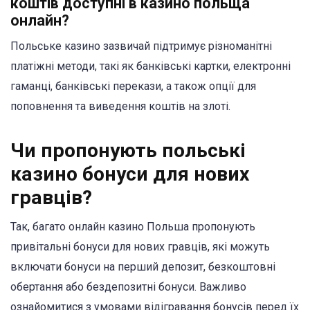
коштів доступні в казино польща
онлайн?
Польське казино зазвичай підтримує різноманітні
платіжні методи, такі як банківські картки, електронні
гаманці, банківські перекази, а також опції для
поповнення та виведення коштів на злоті.
Чи пропонують польські
казино бонуси для нових
гравців?
Так, багато онлайн казино Польша пропонують
привітальні бонуси для нових гравців, які можуть
включати бонуси на перший депозит, безкоштовні
обертання або бездепозитні бонуси. Важливо
ознайомитися з умовами відігравання бонусів перед їх