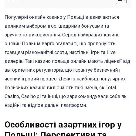
Популярні онлайн казино у Польщі відзначаються
великим вибором ігор, щедрими бонусами та
зручністю використання. Серед найкращих казино
онлайн Польша варто згадати ті, що пропонують
гравцям різноманітні слоти, настільні ігри та Live
дилерів. Такі казино польща онлайн мають ліцензії від
авторитетних регуляторів, що гарантує безпечний і
чесний ігровий процес. Деякі з найбільш популярних
польських казино включають такі імена, як Total
Casino, Casino.pl та інші, що зарекомендували себе як
надійні та відповідальні платформи.
Особливості азартних ігор у
Польщі: Перспективи та