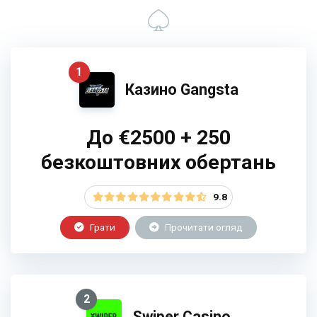
1
Казино Gangsta
До €2500 + 250
безкоштовних обертань
9.8
Грати
Прочитати огляд
2
Swiper Casino