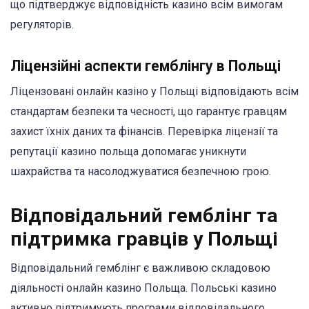
що підтверджує відповідність казино всім вимогам
регуляторів.
Ліцензійні аспекти гемблінгу в Польщі
Ліцензовані онлайн казіно у Польщі відповідають всім
стандартам безпеки та чесності, що гарантує гравцям
захист їхніх даних та фінансів. Перевірка ліцензії та
репутації казино польща допомагає уникнути
шахрайства та насолоджуватися безпечною грою.
Відповідальний гемблінг та
підтримка гравців у Польщі
Відповідальний гемблінг є важливою складовою
діяльності онлайн казино Польща. Польські казино
активно підтримують програми відповідального