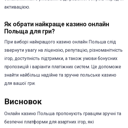
активацією.
Як обрати найкраще казино онлайн
Польща для гри?
При виборі найкращого казино онлайн Польша слід
звернути увагу на ліцензію, репутацію, різноманітність
ігор, доступність підтримки, а також умови бонусних
пропозицій і варіанти платіжних систем. Це допоможе
знайти найбільш надійне та зручне польське казино
для вашої гри.
Висновок
Онлайн казино Польша пропонують гравцям зручні та
безпечні платформи для азартних ігор, які