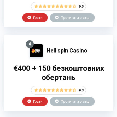
9.5
Грати
Прочитати огляд
4
Hell spin Casino
€400 + 150 безкоштовних
обертань
9.3
Грати
Прочитати огляд