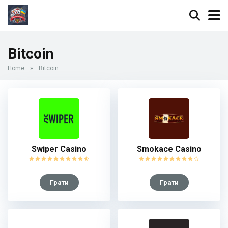
Bitcoin
Home
»
Bitcoin
Swiper Casino
Smokace Casino
Грати
Грати