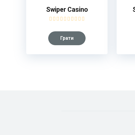
Swiper Casino
Грати