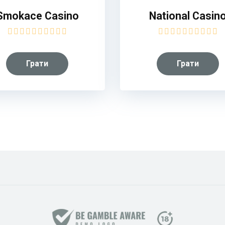
Smokace Casino
National Casin
Грати
Грати