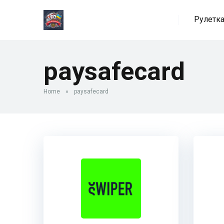
Рулетка
paysafecard
Home
»
paysafecard